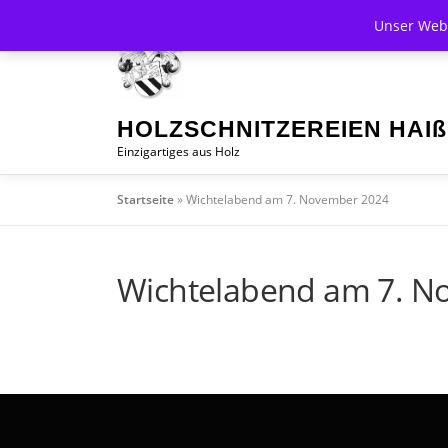
Zum
Unser Webs
Inhalt
springen
HOLZSCHNITZEREIEN HAIß
Einzigartiges aus Holz
Startseite
»
Wichtelabend am 7. November 2024
Wichtelabend am 7. N